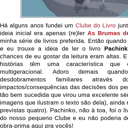
Há alguns anos fundei um
Clube do Livro
jun
ideia inicial era apenas (re)ler
As Brumas d
minha série de livros preferida. Então quand
e eu trouxe a ideia de ler o livro
Pachink
chances de eu gostar da leitura eram altas. 
histórias têm uma característica qu
multigeracional. Adoro demais qua
desdobramentos familiares atravé
impactos/consequências das decisões dos per
tão bem sucedida que virou uma excelente sé
imagens que ilustram o texto são dela), ainda
previstas quatro). Pachinko, não à toa, foi o l
do nosso pequeno Clube e eu não poderia de
obra-prima aqui pra vocês!