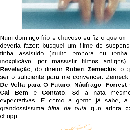
Num domingo frio e chuvoso eu fiz o que um c
deveria fazer: busquei um filme de suspen
tinha assistido (muito embora eu tenh
inexplicável por reassistir filmes antigos
Revelação
, do diretor
Robert Zemeckis
, o 
ser o suficiente para me convencer. Zemecki
De Volta para O Futuro
,
Náufrago
,
Forrest
Cai Bem
e
Contato
. Só a nata mesmo.
expectativas. E como a gente já sabe, a
grandessíssima
filha da puta
que adora co
chopp.