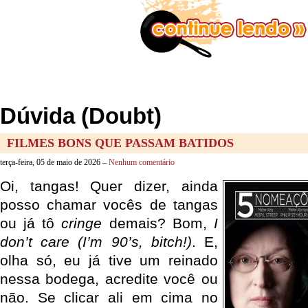
Dúvida (Doubt)
FILMES BONS QUE PASSAM BATIDOS
terça-feira, 05 de maio de 2026 –
Nenhum comentário
Oi, tangas! Quer dizer, ainda
posso chamar vocês de tangas
ou já tô
cringe
demais? Bom,
I
don’t care (I’m 90’s, bitch!)
. E,
olha só, eu já tive um reinado
nessa bodega, acredite você ou
não. Se clicar ali em cima no