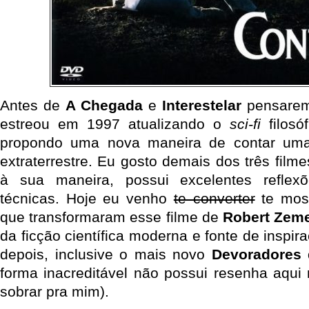
Antes de
A Chegada
e
Interestelar
pensarem
estreou em 1997 atualizando o
sci-fi
filosó
propondo uma nova maneira de contar uma 
extraterrestre. Eu gosto demais dos três film
à sua maneira, possui excelentes reflex
técnicas. Hoje eu venho
te converter
te most
que transformaram esse filme de
Robert Zem
da ficção científica moderna e fonte de inspir
depois, inclusive o mais novo
Devoradores 
forma inacreditável não possui resenha aqui 
sobrar pra mim).