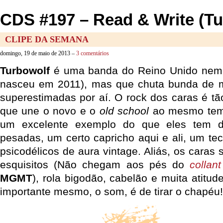
CDS #197 – Read & Write (Tu
CLIPE DA SEMANA
domingo, 19 de maio de 2013 –
3 comentários
Turbowolf
é uma banda do Reino Unido nem 
nasceu em 2011), mas que chuta bunda de m
superestimadas por aí. O rock dos caras é tã
que une o novo e o
old school
ao mesmo temp
um excelente exemplo do que eles tem de
pesadas, um certo capricho aqui e ali, um te
psicodélicos de aura vintage. Aliás, os cara
esquisitos (Não chegam aos pés do
collant
MGMT
), rola bigodão, cabelão e muita atitud
importante mesmo, o som, é de tirar o chapéu!