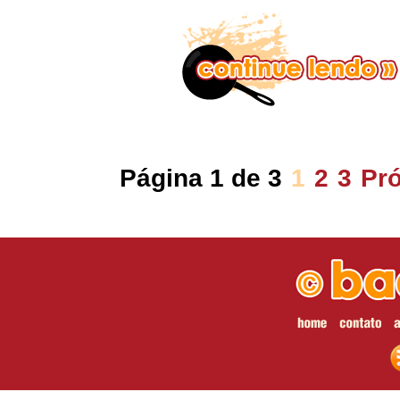
Página 1 de 3
1
2
3
Pr