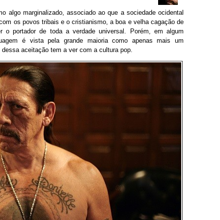
mo algo marginalizado, associado ao que a sociedade ocidental
 com os povos tribais e o cristianismo, a boa e velha cagação de
r o portador de toda a verdade universal. Porém, em algum
uagem é vista pela grande maioria como apenas mais um
o dessa aceitação tem a ver com a cultura pop.