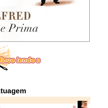
Tatuagem
o
Jo