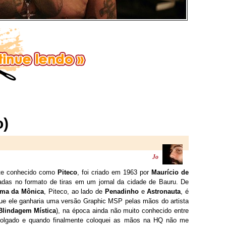
o)
Jo
nte conhecido como
Piteco
, foi criado em 1963 por
Maurício de
adas no formato de tiras em um jornal da cidade de Bauru. De
rma da Mônica
, Piteco, ao lado de
Penadinho
e
Astronauta
, é
ue ele ganharia uma versão Graphic MSP pelas mãos do artista
Blindagem Mística
), na época ainda não muito conhecido entre
mpolgado e quando finalmente coloquei as mãos na HQ não me