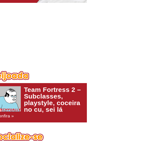
Team Fortress 2 –
Subclasses,
playstyle, coceira
no cu, sei lá
nfira »