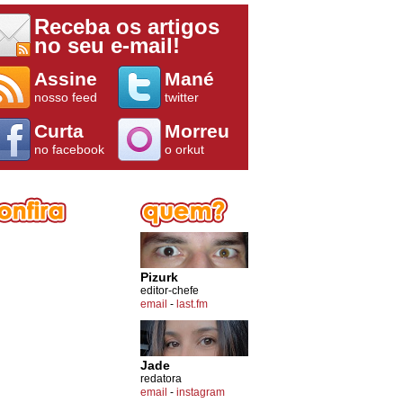
Receba os artigos
no seu e-mail!
Assine
Mané
nosso feed
twitter
Curta
Morreu
no facebook
o orkut
Pizurk
editor-chefe
email
-
last.fm
Jade
redatora
email
-
instagram