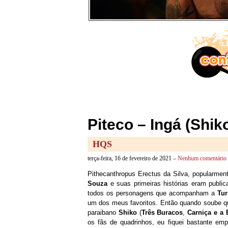
Piteco – Ingá (Shik
HQS
terça-feira, 16 de fevereiro de 2021 –
Nenhum comentário
Pithecanthropus Erectus da Silva, popularme
Souza
e suas primeiras histórias eram public
todos os personagens que acompanham a
Tu
um dos meus favoritos. Então quando soube q
paraibano
Shiko
(
Três Buracos
,
Carniça e a 
os fãs de quadrinhos, eu fiquei bastante e