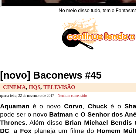
No meio disso tudo, tem o Fantasm
[novo] Baconews #45
CINEMA
,
HQS
,
TELEVISÃO
quarta-feira, 22 de novembro de 2017 –
Nenhum comentário
Aquaman
é o novo
Corvo
,
Chuck
é o
Sh
pode ser o novo
Batman
e
O Senhor dos Ané
Thrones
. Além disso
Brian Michael Bendis
t
DC
, a
Fox
planeja um filme do
Homem Múlt