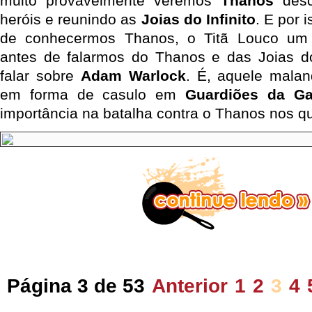
muito provavelmente veremos
Thanos
desc
heróis e reunindo as
Joias do Infinito
. E por 
de conhecermos Thanos, o Titã Louco um
antes de falarmos do Thanos e das Joias do
falar sobre
Adam Warlock
. É, aquele malan
em forma de casulo em
Guardiões da Ga
importância na batalha contra o Thanos nos q
Página 3 de 53
Anterior
1
2
3
4