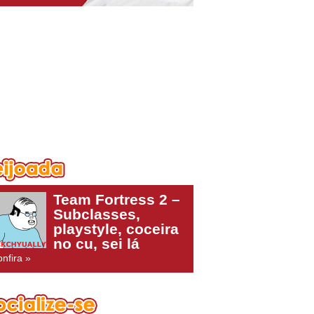
Team Fortress 2 –
Subclasses,
playstyle, coceira
no cu, sei lá
nfira »