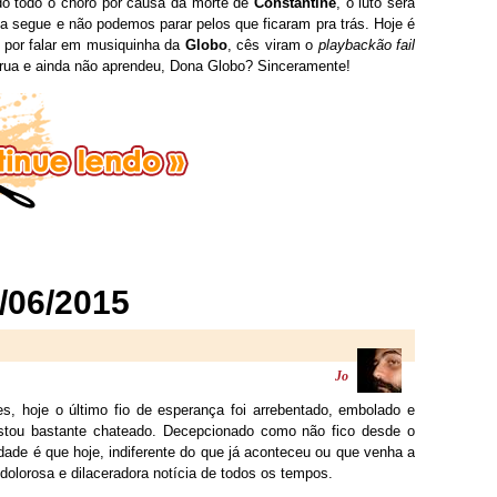
do todo o choro por causa da morte de
Constantine
, o luto será
da segue e não podemos parar pelos que ficaram pra trás. Hoje é
por falar em musiquinha da
Globo
, cês viram o
playbackão fail
trua e ainda não aprendeu, Dona Globo? Sinceramente!
/06/2015
Jo
s, hoje o último fio de esperança foi arrebentado, embolado e
estou bastante chateado. Decepcionado como não fico desde o
ade é que hoje, indiferente do que já aconteceu ou que venha a
dolorosa e dilaceradora notícia de todos os tempos.