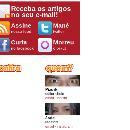
Receba os artigos
no seu e-mail!
Assine
Mané
nosso feed
twitter
Curta
Morreu
no facebook
o orkut
Pizurk
editor-chefe
email
-
last.fm
Jade
redatora
email
-
instagram