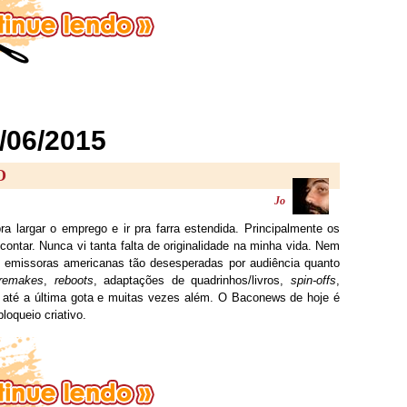
/06/2015
O
Jo
a largar o emprego e ir pra farra estendida. Principalmente os
contar. Nunca vi tanta falta de originalidade na minha vida. Nem
as emissoras americanas tão desesperadas por audiência quanto
remakes
,
reboots
, adaptações de quadrinhos/livros,
spin-offs
,
a até a última gota e muitas vezes além. O Baconews de hoje é
oqueio criativo.