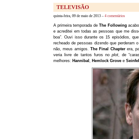
TELEVISÃO
quinta-feira, 09 de maio de 2013 –
4 comentários
A primeira temporada de
The Following
acabou
e acreditei em todas as pessoas que me disse
boa”. Ouvi isso durante os 15 episódios, q
recheado de pessoas dizendo que perderam o
não, meus amigos.
The Final Chapter
era, pa
veria livre de tantos furos no
plot
, de “car
melhores:
Hannibal
,
Hemlock Grove
e
Seinfe