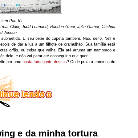
ism Part II
)
eat Clark, Judd Lormand, Raeden Greer, Julia Garner, Cristina
id Jensen
i submetida. E seu bebê do capeta também. Não, sério. Nell é
epois de dar a luz à um filhote de cramulhão. Sua família está
rotas orfãs, ou coisa que valha. Ela até arruma um namorado e
s dela, e não vai parar até conseguir o que quer.
ação pra uma
bosta fumegante dessas
? Onde puxa a cordinha do
ing e da minha tortura