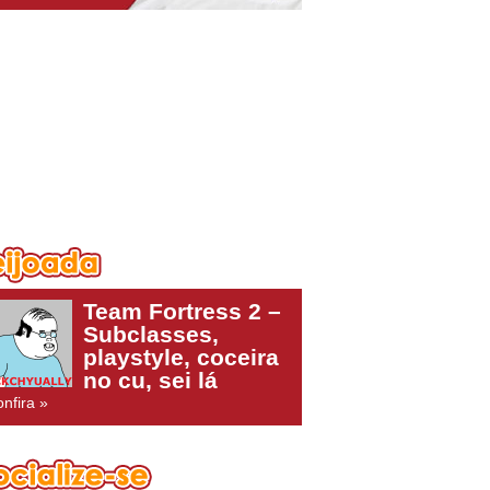
Team Fortress 2 –
Subclasses,
playstyle, coceira
no cu, sei lá
nfira »