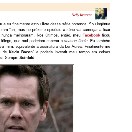
Nelly Kruczan
 e eu finalmente estou livre dessa série horrenda. Sou ingênua
ram “ah, mas no próximo episódio a série vai começar a ficar
ue nunca melhoraram. Nos últimos, então, meu
Facebook
ficou
 fôlego, que mal poderiam esperar a
season finale
. Eu também
ra mim, equivalente a assinatura da Lei Áurea. Finalmente me
as de
Kevin Bacon
” e poderia investir meu tempo em coisas
ld
. Sempre
Seinfeld
.