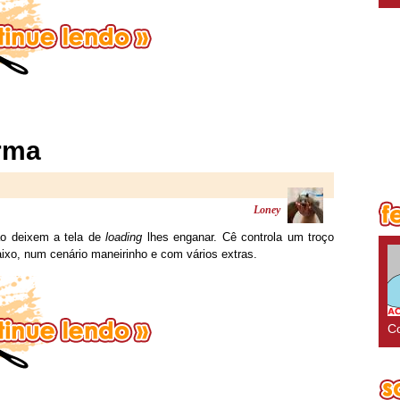
rma
Loney
ão deixem a tela de
loading
lhes enganar. Cê controla um troço
xo, num cenário maneirinho e com vários extras.
Co