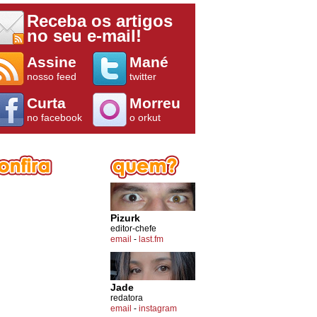
Receba os artigos
no seu e-mail!
Assine
Mané
nosso feed
twitter
Curta
Morreu
no facebook
o orkut
Pizurk
editor-chefe
email
-
last.fm
Jade
redatora
email
-
instagram