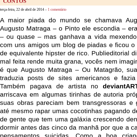
CONTOS
terça-feira, 22 de abril de 2014 –
1 comentário
A maior piada do mundo se chamava Augu
Augusto Matraga – o Pinto ele escondia – e
– ou quase – mas ganhava a vida mexendo 
com uns amigos um blog de piadas e ficou o
de equivalente hipster de rico. Publieditorial
mal feita rende muita grana, vocês nem imag
é que Augusto Matraga – Ou Matagrão, sua a
traduzia posts de sites americanos e fazi
Também pagava de artista no
deviantAR
arriscava em algumas tirinhas de autoria próp
suas obras pareciam bem transgressoras e g
até mesmo rapar umas cocotinhas pagando de
de gente que tem uma galáxia crescendo dent
dormir antes das cinco da manhã por que a c
pensamentos suicidas. Como a boa crian