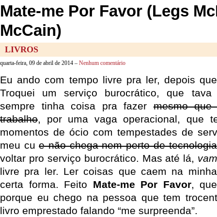
Mate-me Por Favor (Legs McNe
McCain)
LIVROS
quarta-feira, 09 de abril de 2014 –
Nenhum comentário
Eu ando com tempo livre pra ler, depois qu
Troquei um serviço burocrático, que tav
sempre tinha coisa pra fazer
mesmo que n
trabalho
, por uma vaga operacional, que te
momentos de ócio com tempestades de ser
meu cu
e não chega nem perto de tecnologia
voltar pro serviço burocrático. Mas até lá,
va
livre pra ler. Ler coisas que caem na minh
certa forma. Feito
Mate-me Por Favor
, qu
porque eu chego na pessoa que tem trocent
livro emprestado falando “me surpreenda”.