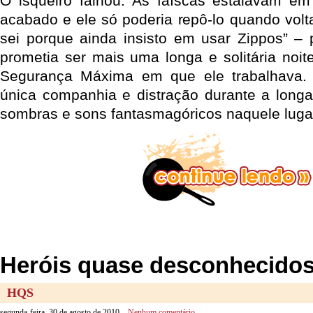
O isqueiro falhou. As faíscas estalavam em
acabado e ele só poderia repô-lo quando volt
sei porque ainda insisto em usar Zippos” –
prometia ser mais uma longa e solitária noit
Segurança Máxima em que ele trabalhava.
única companhia e distração durante a longa
sombras e sons fantasmagóricos naquele lugar
Heróis quase desconhecidos 
HQS
segunda-feira, 30 de agosto de 2010 –
Nenhum comentário