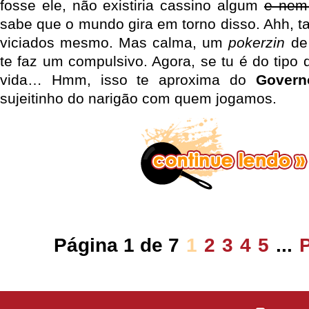
fosse ele, não existiria cassino algum
e nem 
sabe que o mundo gira em torno disso. Ahh, t
viciados mesmo. Mas calma, um
pokerzin
de
te faz um compulsivo. Agora, se tu é do tipo
vida… Hmm, isso te aproxima do
Govern
sujeitinho do narigão com quem jogamos.
Página 1 de 7
1
2
3
4
5
...