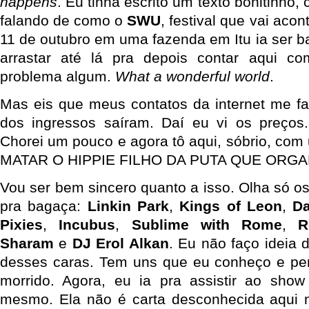
happens
. Eu tinha escrito um texto bonitinho
falando de como o
SWU
, festival que vai acon
11 de outubro em uma fazenda em Itu ia ser b
arrastar até lá pra depois contar aqui co
problema algum.
What a wonderful world
.
Mas eis que meus contatos da internet me f
dos ingressos saíram. Daí eu vi os preços.
Chorei um pouco e agora tô aqui, sóbrio, com
MATAR O HIPPIE FILHO DA PUTA QUE ORGA
Vou ser bem sincero quanto a isso. Olha só os
pra bagaça:
Linkin Park
,
Kings of Leon
,
D
Pixies
,
Incubus
,
Sublime with Rome
,
R
Sharam
e
DJ Erol Alkan
. Eu não faço ideia
desses caras. Tem uns que eu conheço e pe
morrido. Agora, eu ia pra assistir ao show
mesmo. Ela não é carta desconhecida aqui n