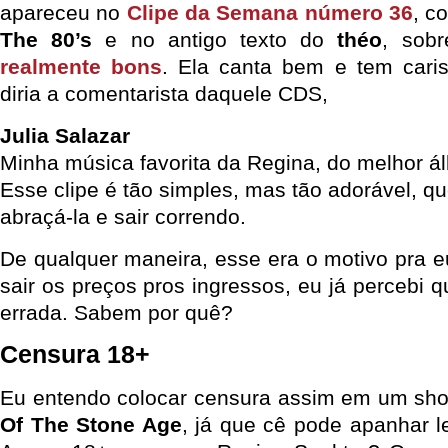
apareceu no
Clipe da Semana número 36
, 
The 80’s
e no antigo texto do
théo
, sob
realmente bons
. Ela canta bem e tem car
diria a comentarista daquele CDS,
Julia Salazar
Minha música favorita da Regina, do melhor á
Esse clipe é tão simples, mas tão adorável, 
abraçá-la e sair correndo.
De qualquer maneira, esse era o motivo pra e
sair os preços pros ingressos, eu já percebi 
errada. Sabem por quê?
Censura 18+
Eu entendo colocar censura assim em um show
Of The Stone Age
, já que cê pode apanhar le