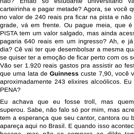
não? Então só estudante universitário v
carteirinha e pagar metade? Agora, se você q
no valor de 240 reais pra ficar na pista e nã
grade, vá em frente. Ou pague meia, que é 
PISTA tem um valor salgado, mas ainda aces
pagaria 640 reais em um ingresso? Ah, e já 
dia? Cê vai ter que desembolsar a mesma qu
se quiser ter a emoção de ficar perto com os se
Vão ser 1.920 reais gastos pra assistir ao fes
que uma lata de
Guinness
custe 7,90, você v
aproximadamente 243 elixires alcoólicos. Eu
PENA?
Eu achava que eu fosse troll, mas quem
superou. Sabe, não falo só por mim, mas acr
tem a esperança que seu cantor, cantora ou b
apareça aqui no Brasil. E quando isso aconte
bacana, mas não se compara ao dildo t