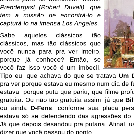
Prendergast (Robert Duvall), que
tem a missão de encontrá-lo e
capturá-lo na imensa Los Angeles.
Sabe aqueles clássicos tão
clássicos, mas tão clássicos que
você nunca para pra ver inteiro,
porque já conhece? Então, se
você faz isso você é um imbecil.
Tipo eu, que achava do que se tratava
Um D
pra ver porque estava eu mesmo num dia de f
estava, porque puta que pariu, que filme pro
gratuita. Ou não tão gratuita assim, já que
Bil
ou ainda
D-Fens
, conforme sua placa pers
estava só se defendendo das agressões do m
Já que depois desandou pra putaria. Afinal, 
dizer que você passou do ponto.