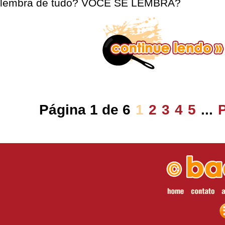
lembra de tudo? VOCÊ SE LEMBRA?
Página 1 de 6
1
2
3
4
5
...