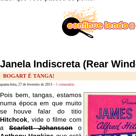
Janela Indiscreta (Rear Win
BOGART É TANGA!
quarta-feira, 27 de fevereiro de 2013 –
1 comentário
Pois bem, tangas, estamos
numa época em que muito
se houve falar do titio
Hitchcok
, vide o filme com
a
Scarlett Johansson
o
Anthony Hopkins
que está