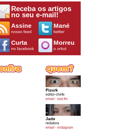
Receba os artigos
no seu e-mail!
Assine
Mané
nosso feed
twitter
Curta
Morreu
no facebook
o orkut
Pizurk
editor-chefe
email
-
last.fm
Jade
redatora
email
-
instagram