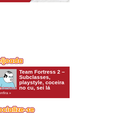
Team Fortress 2 –
Subclasses,
playstyle, coceira
no cu, sei lá
nfira »