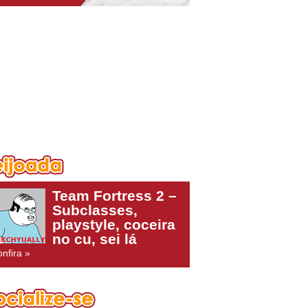
Team Fortress 2 –
Subclasses,
playstyle, coceira
no cu, sei lá
nfira »