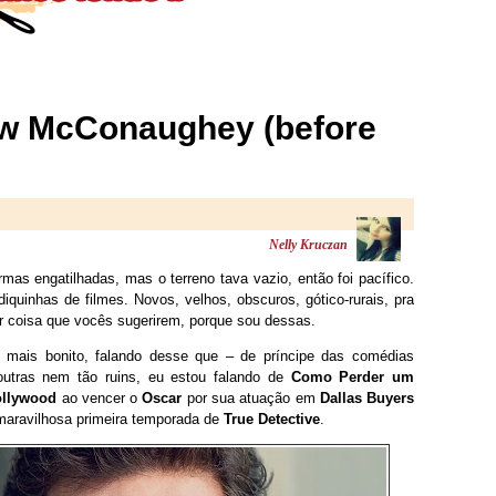
w McConaughey (before
Nelly Kruczan
s engatilhadas, mas o terreno tava vazio, então foi pacífico.
diquinhas de filmes. Novos, velhos, obscuros, gótico-rurais, pra
r coisa que vocês sugerirem, porque sou dessas.
mais bonito, falando desse que – de príncipe das comédias
utras nem tão ruins, eu estou falando de
Como Perder um
ollywood
ao vencer o
Oscar
por sua atuação em
Dallas Buyers
maravilhosa primeira temporada de
True Detective
.