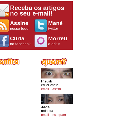
Receba os artigos
no seu e-mail!
Assine
Mané
nosso feed
twitter
Curta
Morreu
no facebook
o orkut
Pizurk
editor-chefe
email
-
last.fm
Jade
redatora
email
-
instagram