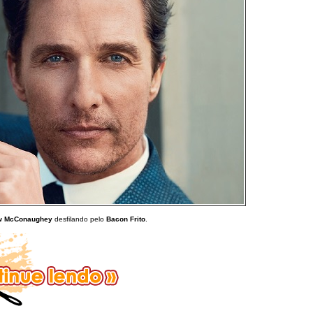
w McConaughey
desfilando pelo
Bacon Frito
.