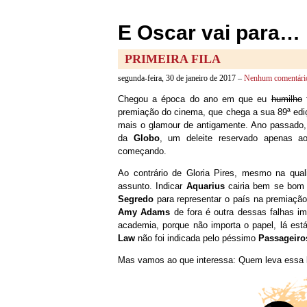
E Oscar vai para…
PRIMEIRA FILA
segunda-feira, 30 de janeiro de 2017 –
Nenhum comentári
Chegou a época do ano em que eu
humilho
f
premiação do cinema, que chega a sua 89ª ediç
mais o glamour de antigamente. Ano passado, 
da
Globo
, um deleite reservado apenas ao
começando.
Ao contrário de Gloria Pires, mesmo na qua
assunto. Indicar
Aquarius
cairia bem se bom g
Segredo
para representar o país na premiação 
Amy Adams
de fora é outra dessas falhas i
academia, porque não importa o papel, lá est
Law
não foi indicada pelo péssimo
Passageiro
Mas vamos ao que interessa: Quem leva essa