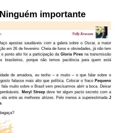
 Ninguém importante
o
Nelly Kruczan
aço apostas saudáveis com a galera sobre o Oscar, a maior
ão em 26 de fevereiro. Cheia de furos e obviedades, já não tem
o ponto alto foi a participação da
Gloria Pires
na transmissão
s brasileiros, porque não temos paciência para quem está
lidade de amadora, eu tenho – e muito – o que falar sobre o
osto falasse mais alto que política. Colocar o fraco
Pequeno
fala muito sobre o Brasil sem precisarmos abrir a boca. Deixar
mperdoáveis.
Meryl Streep
deve ter algum pacto secreto com a
á ela entre as melhores atrizes. Pelo menos a superestimada
J
s
.
 bagaça?