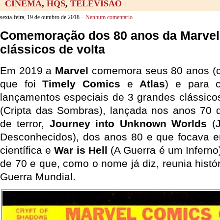
CINEMA
,
HQS
,
TELEVISÃO
sexta-feira, 19 de outubro de 2018 –
Nenhum comentário
Comemoração dos 80 anos da Marvel 
clássicos de volta
Em 2019 a
Marvel
comemora seus 80 anos (
que foi
Timely Comics
e
Atlas
) e para 
lançamentos especiais de 3 grandes clássico
(Cripta das Sombras), lançada nos anos 70 q
de terror,
Journey into Unknown Worlds
(J
Desconhecidos), dos anos 80 e que focava em
científica e
War is Hell
(A Guerra é um Infern
de 70 e que, como o nome já diz, reunia hist
Guerra Mundial.