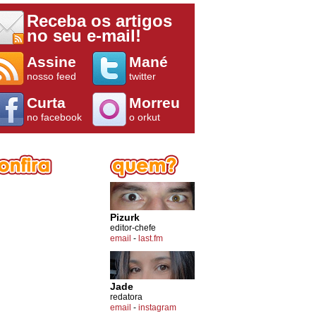
Receba os artigos
no seu e-mail!
Assine
Mané
nosso feed
twitter
Curta
Morreu
no facebook
o orkut
Pizurk
editor-chefe
email
-
last.fm
Jade
redatora
email
-
instagram