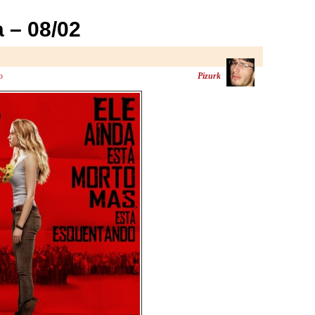
 – 08/02
o
Pizurk