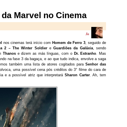
o da Marvel no Cinema
Jo
el
nos cinemas terá início com
Homem de Ferro 3
, seguido de
a 2 – The Winter Soldier
e
Guardiões da Galáxia
, sendo
om
Thanos
e dizem as más línguas, com o
Dr. Estranho
. Mas
do na fase 3 da bagaça, e ao que tudo indica, envolve a saga
mos também uma lista de atores cogitados para
Senhor das
Wolvoca, uma possível cena pós créditos do 3° filme do cara de
a e a possível atriz que interpretará
Sharon Carter
. Ah, tem