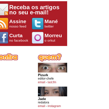
Receba os artigos
no seu e-mail!
Assine
Mané
nosso feed
twitter
Curta
Morreu
no facebook
o orkut
Pizurk
editor-chefe
email
-
last.fm
Jade
redatora
email
-
instagram