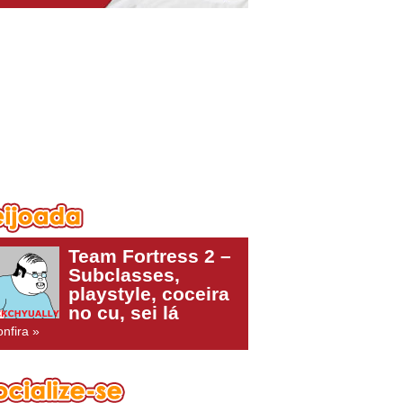
Team Fortress 2 –
Subclasses,
playstyle, coceira
no cu, sei lá
nfira »