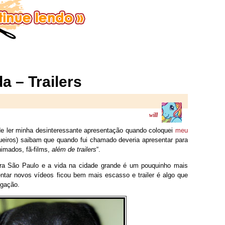
 – Trailers
will
de ler minha desinteressante apresentação quando coloquei
meu
ueiros) saibam que quando fui chamado deveria apresentar para
nimados, fã-films,
além de trailers
“.
ara São Paulo e a vida na cidade grande é um pouquinho mais
tar novos vídeos ficou bem mais escasso e trailer é algo que
lgação.