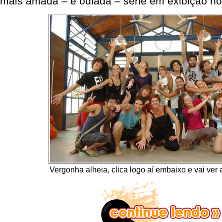
mais amada – e odiada – série em exibição n
Vergonha alheia, clica logo aí embaixo e vai ver a