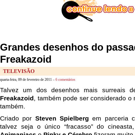
Grandes desenhos do passa
Freakazoid
TELEVISÃO
quarta-feira, 09 de fevereiro de 2011 –
6 comentários
Talvez um dos desenhos mais surreais d
Freakazoid
, também pode ser considerado o
também.
Criado por
Steven Spielberg
em parceria
talvez seja o único “fracasso” do cineast
Animaniacs
e
Pinky e Cérebro
fizeram muito