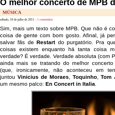
O melhor concerto de MPB da
MÚSICA
sábado, 16 de julho de 2011 –
1 comentário
Sim, mais um texto sobre MPB. Que não é cois
coisa de gente com bom gosto. Afinal, já pe
salvar fãs de
Restart
do purgatório. Pra qu
coisas existem enquanto há tanta coisa m
verdade? É verdade. Verdade absoluta (com 
ainda mais se tratando do melhor concerto
(que, ironicamente, não aconteceu em terr
juntou
Vinicius de Moraes
,
Toquinho
,
Tom 
um mesmo palco:
En Concert in Italia
.