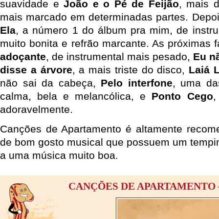
suavidade e
João e o Pé de Feijão
, mais 
mais marcado em determinadas partes. Dep
Ela
, a número 1 do álbum pra mim, de instrum
muito bonita e refrão marcante. As próximas 
adoçante
, de instrumental mais pesado,
Eu n
disse a árvore
, a mais triste do disco,
Laiá 
não sai da cabeça,
Pelo interfone
, uma da
calma, bela e melancólica, e
Ponto Cego
,
adoravelmente.
Canções de Apartamento é altamente recom
de bom gosto musical que possuem um tempinh
a uma música muito boa.
CANÇÕES DE APARTAMENTO 