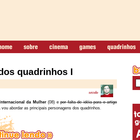
dos quadrinhos I
secolo
Internacional da Mulher
(08) e
por falta de idéia para o artigo
a vou abordar as principais personagens dos quadrinhos.