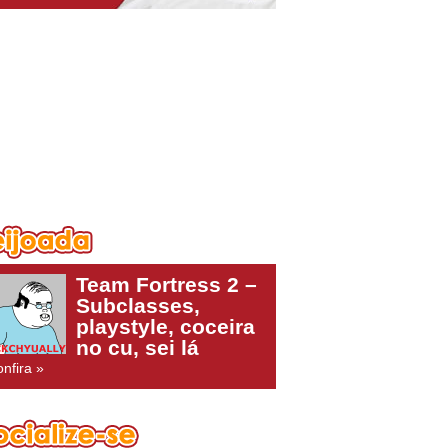
Team Fortress 2 –
Subclasses,
playstyle, coceira
no cu, sei lá
nfira »