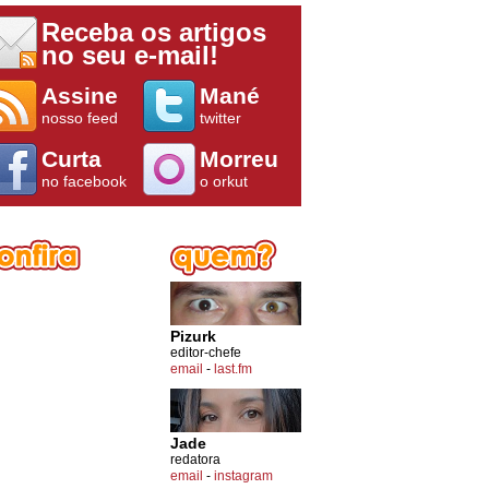
Receba os artigos
no seu e-mail!
Assine
Mané
nosso feed
twitter
Curta
Morreu
no facebook
o orkut
Pizurk
editor-chefe
email
-
last.fm
Jade
redatora
email
-
instagram