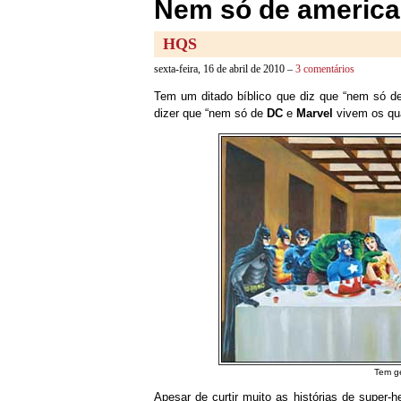
Nem só de america
HQS
sexta-feira, 16 de abril de 2010 –
3 comentários
Tem um ditado bíblico que diz que “nem só 
dizer que “nem só de
DC
e
Marvel
vivem os qua
Tem g
Apesar de curtir muito as histórias de super-h