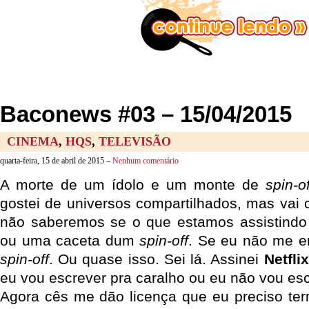
Baconews #03 – 15/04/2015
CINEMA
,
HQS
,
TELEVISÃO
quarta-feira, 15 de abril de 2015 –
Nenhum comentário
A morte de um ídolo e um monte de
spin-o
gostei de universos compartilhados, mas vai
não saberemos se o que estamos assistindo 
ou uma caceta dum
spin-off
. Se eu não me 
spin-off
. Ou quase isso. Sei lá. Assinei
Netflix
eu vou escrever pra caralho ou eu não vou es
Agora cês me dão licença que eu preciso ter