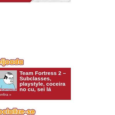
Team Fortress 2 –
Subclasses,
playstyle, coceira
no cu, sei lá
nfira »