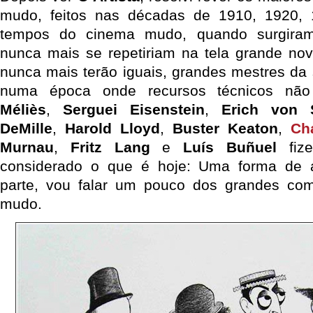
mudo, feitos nas décadas de 1910, 1920, 
tempos do cinema mudo, quando surgiram
nunca mais se repetiriam na tela grande nov
nunca mais terão iguais, grandes mestres da 
numa época onde recursos técnicos não
Méliès
,
Serguei Eisenstein
,
Erich von 
DeMille
,
Harold Lloyd
,
Buster Keaton
,
Ch
Murnau
,
Fritz Lang
e
Luís Buñuel
fize
considerado o que é hoje: Uma forma de a
parte, vou falar um pouco dos grandes co
mudo.