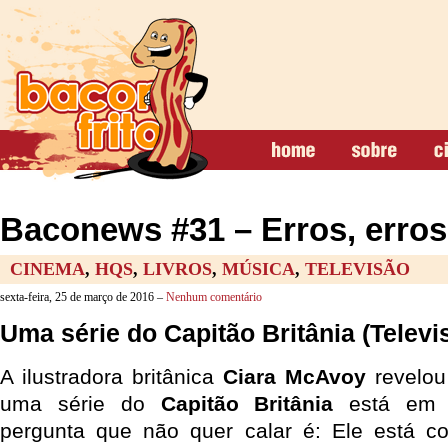
Baconews #31 – Erros, erros
CINEMA
,
HQS
,
LIVROS
,
MÚSICA
,
TELEVISÃO
sexta-feira, 25 de março de 2016 –
Nenhum comentário
Uma série do Capitão Britânia (Televi
A ilustradora britânica
Ciara McAvoy
revelo
uma série do
Capitão Britânia
está em d
pergunta que não quer calar é: Ele está 