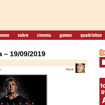
 – 19/09/2019
o
Pizurk