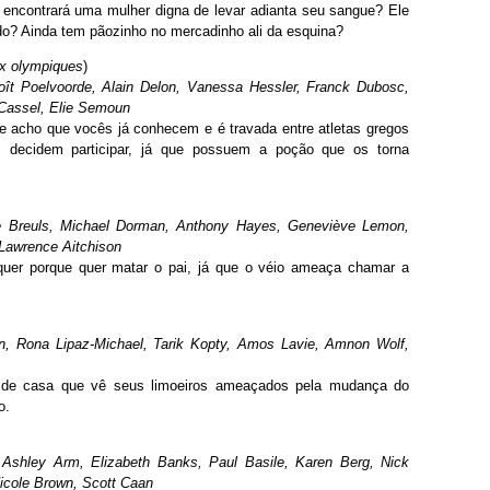
ele encontrará uma mulher digna de levar adianta seu sangue? Ele
ado? Ainda tem pãozinho no mercadinho ali da esquina?
ux olympiques
)
oît Poelvoorde, Alain Delon, Vanessa Hessler, Franck Dubosc,
Cassel, Elie Semoun
e acho que vocês já conhecem e é travada entre atletas gregos
 decidem participar, já que possuem a poção que os torna
e Breuls, Michael Dorman, Anthony Hayes, Geneviève Lemon,
Lawrence Aitchison
 quer porque quer matar o pai, já que o véio ameaça chamar a
n, Rona Lipaz-Michael, Tarik Kopty, Amos Lavie, Amnon Wolf,
 de casa que vê seus limoeiros ameaçados pela mudança do
o.
 Ashley Arm, Elizabeth Banks, Paul Basile, Karen Berg, Nick
icole Brown, Scott Caan