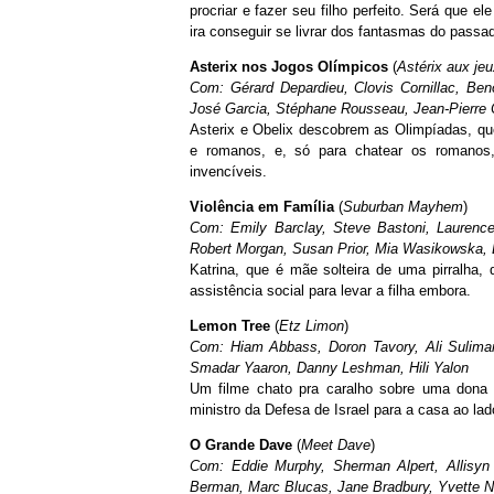
procriar e fazer seu filho perfeito. Será que 
ira conseguir se livrar dos fantasmas do pass
Asterix nos Jogos Olímpicos
(
Astérix aux je
Com: Gérard Depardieu, Clovis Cornillac, Ben
José Garcia, Stéphane Rousseau, Jean-Pierre 
Asterix e Obelix descobrem as Olimpíadas, qu
e romanos, e, só para chatear os romanos,
invencíveis.
Violência em Família
(
Suburban Mayhem
)
Com: Emily Barclay, Steve Bastoni, Laurenc
Robert Morgan, Susan Prior, Mia Wasikowska, 
Katrina, que é mãe solteira de uma pirralha,
assistência social para levar a filha embora.
Lemon Tree
(
Etz Limon
)
Com: Hiam Abbass, Doron Tavory, Ali Sulima
Smadar Yaaron, Danny Leshman, Hili Yalon
Um filme chato pra caralho sobre uma dona
ministro da Defesa de Israel para a casa ao lad
O Grande Dave
(
Meet Dave
)
Com: Eddie Murphy, Sherman Alpert, Allisyn
Berman, Marc Blucas, Jane Bradbury, Yvette N