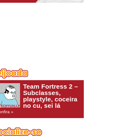
Team Fortress 2 –
Subclasses,
playstyle, coceira
no cu, sei lá
nfira »