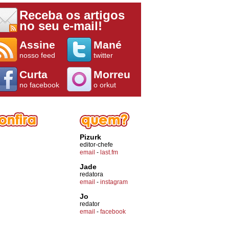
Receba os artigos
no seu e-mail!
Assine
Mané
nosso feed
twitter
Curta
Morreu
no facebook
o orkut
Pizurk
editor-chefe
email
-
last.fm
Jade
redatora
email
-
instagram
Jo
redator
email
-
facebook