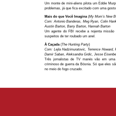
Um monte de mini-aliens pilota um Eddie Murph
problemas, já que fica excitado com uma gostos
Mais do que Você Imagina
(
My Mom’s New Bo
Com: Antonio Banderas, Meg Ryan, Colin Han
Austin Barton, Barry Barton, Hannah Barton
Um agente do FBI recebe a nojenta missão 
suspeitos de ter roubado um anel.
À Caçada
(
The Hunting Party
)
Com: Lejla Hadzimuratovic, Terrence Howard, 
Damir Saban, Aleksandra Grdic, Jesse Eisenbe
Três jornalistas de TV manés vão em uma m
criminoso de guerra da Bósnia. Só que eles s
no meio do fogo cruzado.