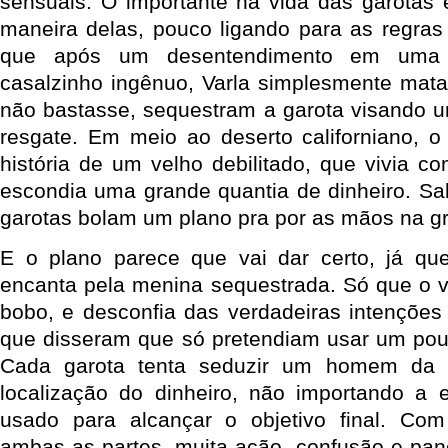
sensuais. O importante na vida das garotas é
maneira delas, pouco ligando para as regras
que após um desentendimento em uma 
casalzinho ingênuo, Varla simplesmente mat
não bastasse, sequestram a garota visando 
resgate. Em meio ao deserto californiano, 
história de um velho debilitado, que vivia co
escondia uma grande quantia de dinheiro. Sab
garotas bolam um plano pra por as mãos na 
E o plano parece que vai dar certo, já qu
encanta pela menina sequestrada. Só que o 
bobo, e desconfia das verdadeiras intenções
que disseram que só pretendiam usar um pou
Cada garota tenta seduzir um homem da f
localização do dinheiro, não importando a 
usado para alcançar o objetivo final. Co
ambas as partes, muita ação, confusão e pa