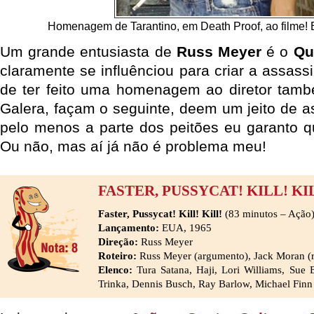
Homenagem de Tarantino, em Death Proof, ao filme
Um grande entusiasta de
Russ Meyer
é o
Qu
claramente se influênciou para criar a assas
de ter feito uma homenagem ao diretor ta
Galera, façam o seguinte, deem um jeito de as
pelo menos a parte dos peitões eu garanto q
Ou não, mas aí já não é problema meu!
FASTER, PUSSYCAT! KILL! KI
Faster, Pussycat! Kill! Kill!
(83 minutos – Ação
Lançamento:
EUA, 1965
Direção:
Russ Meyer
Roteiro:
Russ Meyer (argumento), Jack Moran (r
Elenco:
Tura Satana, Haji, Lori Williams, Sue B
Trinka, Dennis Busch, Ray Barlow, Michael Finn