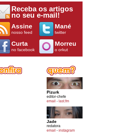
Receba os artigos
no seu e-mail!
Assine
Mané
nosso feed
twitter
Curta
Morreu
no facebook
o orkut
Pizurk
editor-chefe
email
-
last.fm
Jade
redatora
email
-
instagram