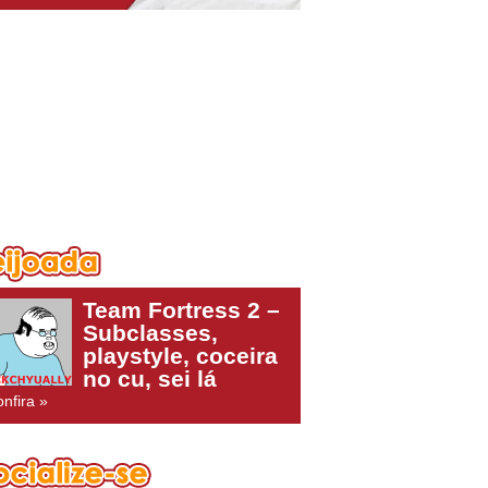
Team Fortress 2 –
Subclasses,
playstyle, coceira
no cu, sei lá
nfira »