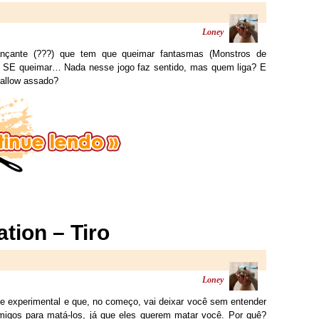
Loney
çante (???) que tem que queimar fantasmas (Monstros de
o SE queimar… Nada nesse jogo faz sentido, mas quem liga? E
mallow assado?
tion – Tiro
Loney
e experimental e que, no começo, vai deixar você sem entender
imigos para matá-los, já que eles querem matar você. Por quê?