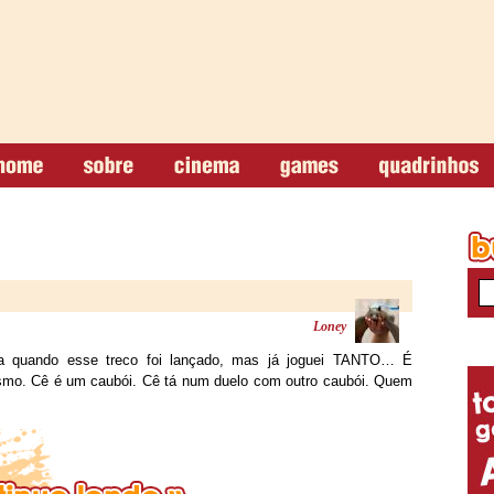
Loney
a quando esse treco foi lançado, mas já joguei TANTO… É
esmo. Cê é um caubói. Cê tá num duelo com outro caubói. Quem