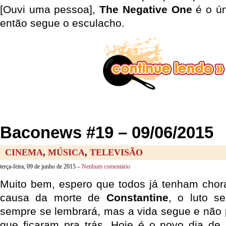
[Ouvi uma pessoa],
The Negative One
é o ún
então segue o esculacho.
Baconews #19 – 09/06/2015
CINEMA
,
MÚSICA
,
TELEVISÃO
terça-feira, 09 de junho de 2015 –
Nenhum comentário
Muito bem, espero que todos já tenham chor
causa da morte de
Constantine
, o luto s
sempre se lembrará, mas a vida segue e não
que ficaram pra trás. Hoje é o novo dia d