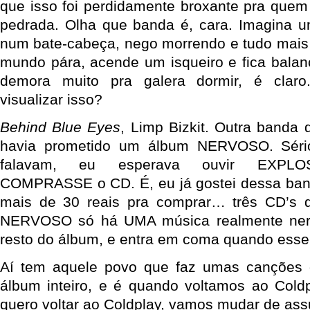
que isso foi perdidamente broxante pra que
pedrada. Olha que banda é, cara. Imagina 
num bate-cabeça, nego morrendo e tudo mais
mundo pára, acende um isqueiro e fica balan
demora muito pra galera dormir, é cla
visualizar isso?
Behind Blue Eyes
, Limp Bizkit. Outra banda 
havia prometido um álbum NERVOSO. Sério
falavam, eu esperava ouvir EXPLO
COMPRASSE o CD. É, eu já gostei dessa band
mais de 30 reais pra comprar… três CD’s 
NERVOSO só há UMA música realmente ner
resto do álbum, e entra em coma quando esse
Aí tem aquele povo que faz umas canções
álbum inteiro, e é quando voltamos ao Cold
quero voltar ao Coldplay, vamos mudar de ass