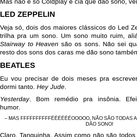
Mas não é só Coldplay e cia que dão sono, véi
LED ZEPPELIN
Veja só, dois dos maiores clássicos do Led Z
trilha pra um sono. Um sono muito ruim, ali
Stairway to Heaven
são os sons. Não sei qu
resto dos sons dos caras me dão sono també
BEATLES
Eu vou precisar de dois meses pra escrever
dormi tanto.
Hey Jude
.
Yesterday
. Bom remédio pra insônia. Efei
humor.
– MAS FFFFFFFFFFÉÉÉÉÉÉOOOOO, NÃO SÃO TODAS A
DÃO SONO!
Claro, Tanguinha. Assim como não são todos