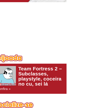
Team Fortress 2 –
Subclasses,
playstyle, coceira
no cu, sei lá
nfira »