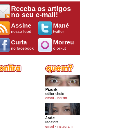
Receba os artigos
no seu e-mail!
Assine
Mané
nosso feed
twitter
Curta
Morreu
no facebook
o orkut
Pizurk
editor-chefe
email
-
last.fm
Jade
redatora
email
-
instagram