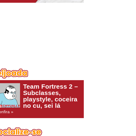
Team Fortress 2 –
Subclasses,
playstyle, coceira
no cu, sei lá
nfira »