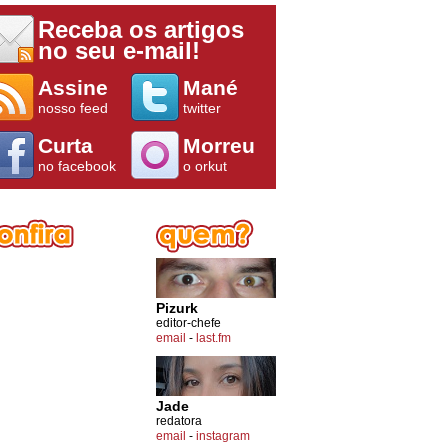
Receba os artigos
no seu e-mail!
Assine
Mané
nosso feed
twitter
Curta
Morreu
no facebook
o orkut
Pizurk
editor-chefe
email
-
last.fm
Jade
redatora
email
-
instagram