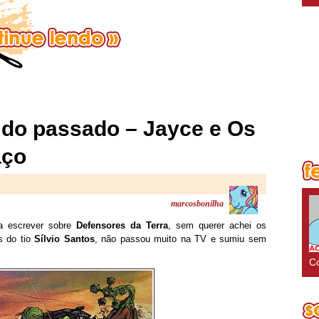
do passado – Jayce e Os
aço
marcosbonilha
a escrever sobre
Defensores da Terra
, sem querer achei os
s do tio
Sílvio Santos
, não passou muito na TV e sumiu sem
Co