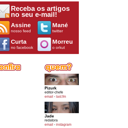
Receba os artigos
no seu e-mail!
Assine
Mané
nosso feed
twitter
Curta
Morreu
no facebook
o orkut
Pizurk
editor-chefe
email
-
last.fm
Jade
redatora
email
-
instagram