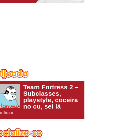
Team Fortress 2 –
Subclasses,
playstyle, coceira
no cu, sei lá
nfira »