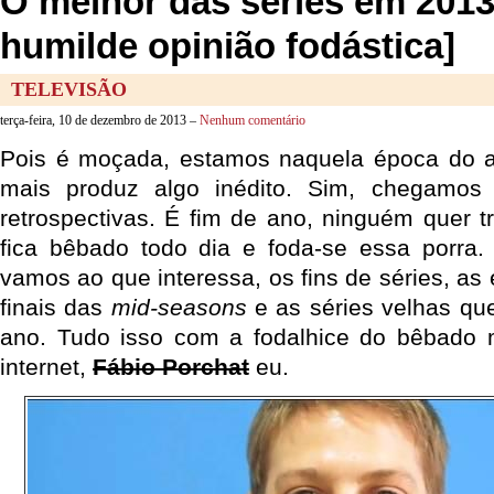
O melhor das séries em 201
humilde opinião fodástica]
TELEVISÃO
terça-feira, 10 de dezembro de 2013 –
Nenhum comentário
Pois é moçada, estamos naquela época do
mais produz algo inédito. Sim, chegamos
retrospectivas. É fim de ano, ninguém quer t
fica bêbado todo dia e foda-se essa porra.
vamos ao que interessa, os fins de séries, as 
finais das
mid-seasons
e as séries velhas qu
ano. Tudo isso com a fodalhice do bêbado m
internet,
Fábio Porchat
eu.