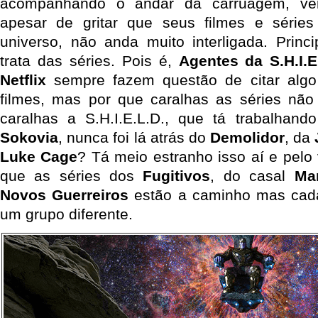
acompanhando o andar da carruagem, ve
apesar de gritar que seus filmes e séri
universo, não anda muito interligada. Prin
trata das séries. Pois é,
Agentes da S.H.I.E
Netflix
sempre fazem questão de citar algo
filmes, mas por que caralhas as séries não
caralhas a S.H.I.E.L.D., que tá trabalha
Sokovia
, nunca foi lá atrás do
Demolidor
, da
Luke Cage
? Tá meio estranho isso aí e pelo v
que as séries dos
Fugitivos
, do casal
Ma
Novos Guerreiros
estão a caminho mas cad
um grupo diferente.