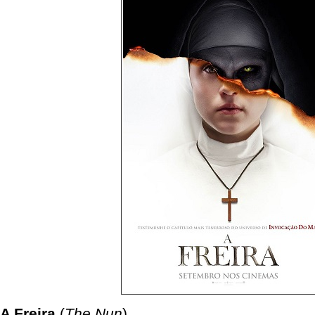
A Freira
(
The Nun
)