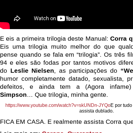
E eis a primeira trilogia deste Manual:
Corra q
Eis uma trilogia muito melhor do que qual
pense quando se fala em “trilogia”. Os três f
94 e eles são fodas por tantos motivos difer
do
Leslie Nielsen
, as participações do
“We
humor completamente datado, sexualista, p
defeitos, e ainda tem a (Agora infam
Simpson
… Que trilogia, minha gente.
https://www.youtube.com/watch?v=skUNDn-JYQo
E por tudo
assista dublado.
FICA EM CASA. E realmente assista Corra que 