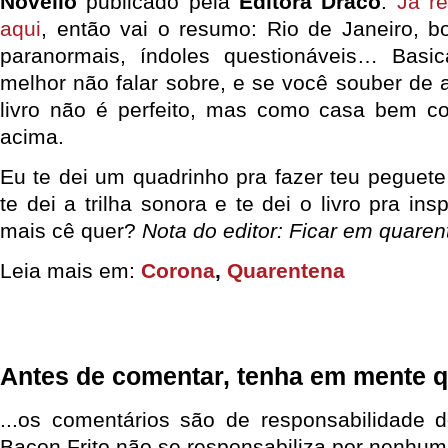
Novello
publicado pela
Editora Draco
.
Já r
aqui
, então vai o resumo: Rio de Janeiro, b
paranormais, índoles questionáveis… Bas
melhor não falar sobre, e se você souber de a
livro não é perfeito, mas como casa bem c
acima.
Eu te dei um quadrinho pra fazer teu peguete
te dei a trilha sonora e te dei o livro pra in
mais cê quer?
Nota do editor: Ficar em quaren
Leia mais em:
Corona
,
Quarentena
Antes de comentar, tenha em mente q
...os comentários são de responsabilidade 
Bacon Frito não se responsabiliza por nenhum 