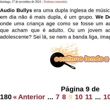
domingo, 17 de novembro de 2024 –
Nenhum comentário
Audio Bullys
era uma dupla inglesa de música
em dia não é mais dupla, é um grupo.
We Do
onde uma criança age como se fosse um ad
que acham que é adulto. Ou um jovem a
adolescente? Sei lá, se nem a banda liga, ima
Página 9 de
180
«
Anterior
...
7
8
9
10
11
...
1