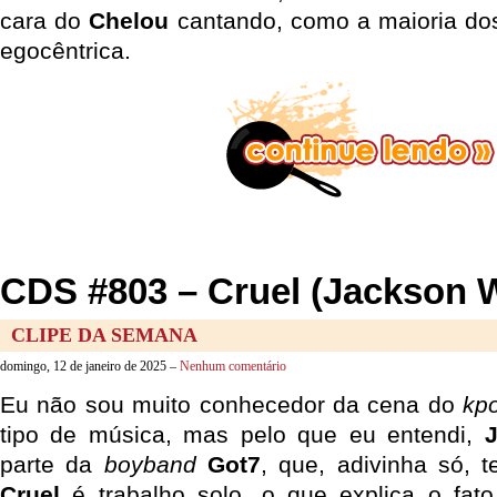
cara do
Chelou
cantando, como a maioria dos
egocêntrica.
CDS #803 – Cruel (Jackson 
CLIPE DA SEMANA
domingo, 12 de janeiro de 2025 –
Nenhum comentário
Eu não sou muito conhecedor da cena do
kp
tipo de música, mas pelo que eu entendi,
parte da
boyband
Got7
, que, adivinha só,
Cruel
é trabalho solo, o que explica o fat