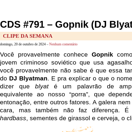
CDS #791 – Gopnik (DJ Blya
CLIPE DA SEMANA
domingo, 20 de outubro de 2024 –
Nenhum comentário
Você provavelmente conhece
Gopnik
como 
jovem criminoso soviético que usa agasal
você provavelmente não sabe é que essa 
do
DJ Blyatman
. E pra explicar o que o nome
dizer que
blyat
é um palavrão de ampla
equivalente ao nosso “porra”, que depen
entonação, entre outros fatores. A galera ne
cara, mas também não faz diferença. É
hardbass
, sementes de girassol e cerveja, o c