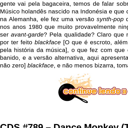
gente vai pela bagaceira, temos de falar so
Músico holandês nascido na Indonésia e que 
na Alemanha, ele fez uma versão
synth-pop
d
nos anos 1980 que muito provavelmente ning
ser
avant-garde
? Pela qualidade? Claro que n
por ter feito
blackface
[O que é escroto, além
pela história da música], o que fez com que o
banido, e a versão alternativa, aqui aprese
não zero]
blackface
, e não menos bizarra, tom
CDS #789 – Dance Monkey (T