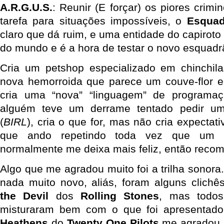
A.R.G.U.S.
: Reunir (E forçar) os piores crim
tarefa para situações impossíveis, o
Esquad
claro que dá ruim, e uma entidade do capirot
do mundo e é a hora de testar o novo esquadr
Cria um petshop especializado em chinchil
nova hemorroida que parece um couve-flor e
cria uma “nova” “linguagem” de programa
alguém teve um derrame tentado pedir u
(
BIRL
), cria o que for, mas não cria expectat
que ando repetindo toda vez que um 
normalmente me deixa mais feliz, então reco
Algo que me agradou muito foi a trilha sonora
nada muito novo, aliás, foram alguns clichê
the Devil
dos
Rolling Stones
, mas todos
misturaram bem com o que foi apresentado,
Heathens
do
Twenty One Pilots
me agradou 