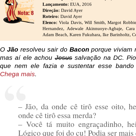
Lançamento:
EUA, 2016
Direção:
David Ayer
Roteiro:
David Ayer
Elenco:
Viola Davis, Will Smith, Margot Robbie,
Hernandez, Adewale Akinnuoye-Agbaje, Cara
Adam Beach, Karen Fukuhara, Ike Barinholtz, C
O
Jão
resolveu sair do
Bacon
porque viviam 
mas aí ele achou
Jesus
salvação na DC. Pior
que nem ele fazia e sustentar esse band
Chega mais
.
– Jão, da onde cê tirô esse oito, h
onde cê tirô essa merda?
– Você tá muito engraçadinho, he
Lógico que foi do cu! Podia ser mais