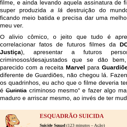
filme, e ainda levando aquela assinatura de f
super produzida
a lá
destruição do mundo
ficando meio batida e precisa dar uma melh
meu ver.
O alivio cômico, o jeito que tudo é apr
correlacionar fatos de futuros filmes da
D
Justiça
), apresentar a futuros per
criminosos/desajustados que se dão bem,
parecido com a receita
Marvel
para
Guardiõe
diferente de Guardiões, não chegou lá. Faz
os quadrinhos, eu acho que o filme deveria te
é
Curintia
criminoso mesmo” e fazer algo mai
maduro e arriscar mesmo, ao invés de ter muda
ESQUADRÃO SUICIDA
Suicide Squad
(123 minutos – Ação)