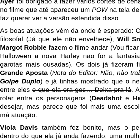
Ayer
foi obrigado a fazer vários cortes de cen
no filme que até apareceu um
POW
na tela de
faz querer ver a versão estendida disso.
As boas atuações vêm da onde é esperado: O
filosofal (Já que ele não envelhece),
Will S
Margot Robbie
fazem o filme andar (Vou ficar 
Halloween a nova Harley não for a fantasi
garotas mais ousadas). Os dois já fizeram 
Grande Aposta
(
Nota do Editor: Não, não tr
Golpe Duplo
) e já tinhas mostrado que o n
entre eles
e que ela era gos… Deixa pra lá
. 
rolar entre os personagens (
Deadshot
e
Ha
desejar, mas parece que foi mais uma esco
má atuação.
Viola Davis
também fez bonito, mas o pe
dentro do que ela já anda fazendo, uma mulh