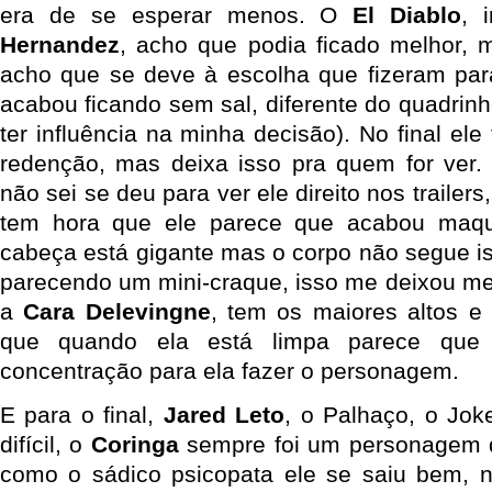
era de se esperar menos. O
El Diablo
, 
Hernandez
, acho que podia ficado melhor, 
acho que se deve à escolha que fizeram pa
acabou ficando sem sal, diferente do quadrin
ter influência na minha decisão). No final e
redenção, mas deixa isso pra quem for ver
não sei se deu para ver ele direito nos trailer
tem hora que ele parece que acabou maqu
cabeça está gigante mas o corpo não segue is
parecendo um mini-craque, isso me deixou mei
a
Cara Delevingne
, tem os maiores altos e 
que quando ela está limpa parece que
concentração para ela fazer o personagem.
E para o final,
Jared Leto
, o Palhaço, o Jok
difícil, o
Coringa
sempre foi um personagem di
como o sádico psicopata ele se saiu bem, nã