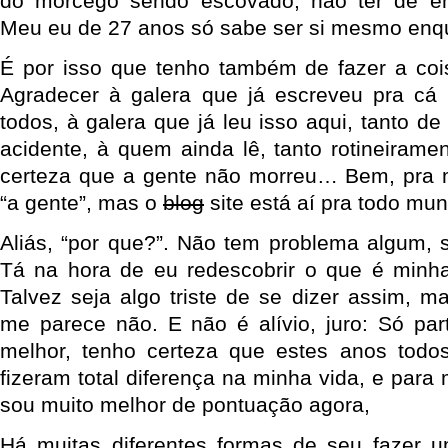
do morcego sendo escovado, não ter de e
Meu eu de 27 anos só sabe ser si mesmo enqua
É por isso que tenho também de fazer a cois
Agradecer à galera que já escreveu pra cá 
todos, à galera que já leu isso aqui, tanto de
acidente, à quem ainda lê, tanto rotineirame
certeza que a gente não morreu… Bem, pra m
“a gente”, mas o
blog
site está aí pra todo mu
Aliás, “por que?”. Não tem problema algum, s
Tá na hora de eu redescobrir o que é minh
Talvez seja algo triste de se dizer assim, 
me parece não. E não é alívio, juro: Só par
melhor, tenho certeza que estes anos todo
fizeram total diferença na minha vida, e par
sou muito melhor de pontuação agora,
Há muitas diferentes formas de seu fazer u