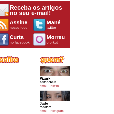
Receba os artigos
no seu e-mail!
Assine
Mané
nosso feed
twitter
Curta
Morreu
no facebook
o orkut
Pizurk
editor-chefe
email
-
last.fm
Jade
redatora
email
-
instagram