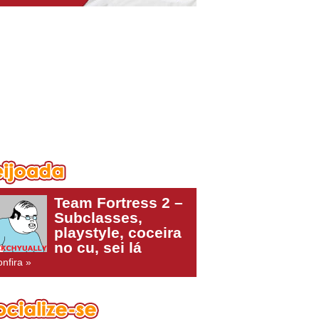
Team Fortress 2 –
Subclasses,
playstyle, coceira
no cu, sei lá
nfira »