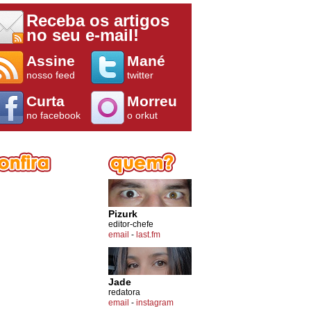
Receba os artigos
no seu e-mail!
Assine
Mané
nosso feed
twitter
Curta
Morreu
no facebook
o orkut
Pizurk
editor-chefe
email
-
last.fm
Jade
redatora
email
-
instagram