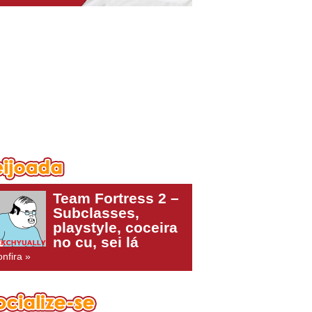
Team Fortress 2 –
Subclasses,
playstyle, coceira
no cu, sei lá
nfira »