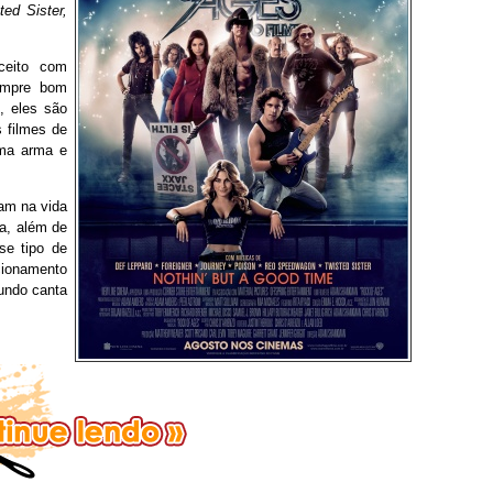
ed Sister,
ceito com
sempre bom
, eles são
 filmes de
uma arma e
am na vida
a, além de
se tipo de
cionamento
undo canta