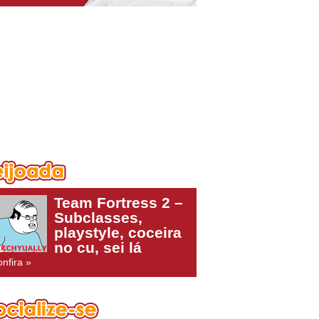
Team Fortress 2 –
Subclasses,
playstyle, coceira
no cu, sei lá
nfira »