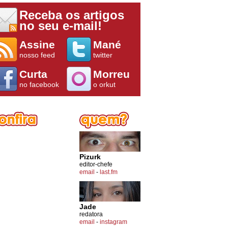
Receba os artigos
no seu e-mail!
Assine
Mané
nosso feed
twitter
Curta
Morreu
no facebook
o orkut
Pizurk
editor-chefe
email
-
last.fm
Jade
redatora
email
-
instagram