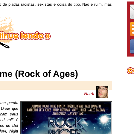
 de piadas racistas, sexistas e coisa do tipo. Não é ruim, mas
lme (Rock of Ages)
Pizurk
uma garota
, Drew, que
scam seus
d roll’ é
tes de Def
ovi, Night