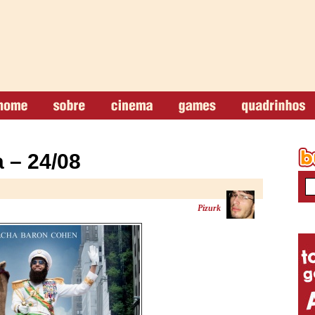
 – 24/08
Pizurk