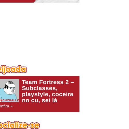
Team Fortress 2 –
Subclasses,
playstyle, coceira
no cu, sei lá
nfira »