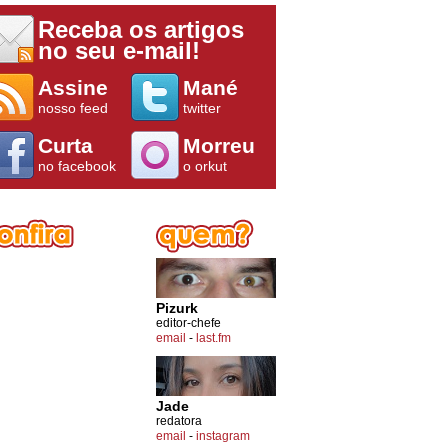
Receba os artigos
no seu e-mail!
Assine
Mané
nosso feed
twitter
Curta
Morreu
no facebook
o orkut
Pizurk
editor-chefe
email
-
last.fm
Jade
redatora
email
-
instagram