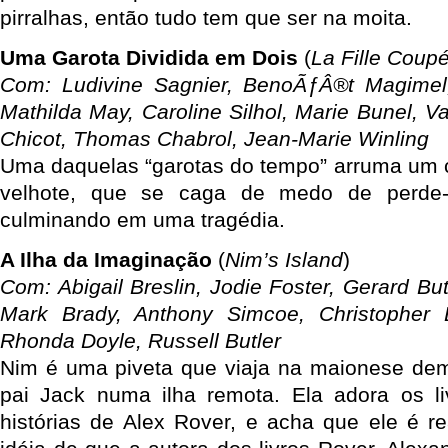
pirralhas, então tudo tem que ser na moita.
Uma Garota Dividida em Dois
(
La Fille Coup
Com: Ludivine Sagnier, BenoÃƒÂ®t Magimel,
Mathilda May, Caroline Silhol, Marie Bunel, Va
Chicot, Thomas Chabrol, Jean-Marie Winling
Uma daquelas “garotas do tempo” arruma um 
velhote, que se caga de medo de perde-
culminando em uma tragédia.
A Ilha da Imaginação
(
Nim’s Island
)
Com: Abigail Breslin, Jodie Foster, Gerard Bu
Mark Brady, Anthony Simcoe, Christopher B
Rhonda Doyle, Russell Butler
Nim é uma piveta que viaja na maionese de
pai Jack numa ilha remota. Ela adora os l
histórias de Alex Rover, e acha que ele é r