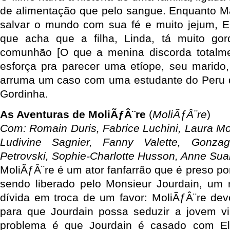
de alimentação que pelo sangue. Enquanto M
salvar o mundo com sua fé e muito jejum, E
que acha que a filha, Linda, tá muito gor
comunhão [O que a menina discorda totalme
esforça pra parecer uma etíope, seu marido,
arruma um caso com uma estudante do Peru q
Gordinha.
As Aventuras de MoliÃƒÂ¨re
(
MoliÃƒÂ¨re
)
Com: Romain Duris, Fabrice Luchini, Laura Mo
Ludivine Sagnier, Fanny Valette, Gonzag
Petrovski, Sophie-Charlotte Husson, Anne Sua
MoliÃƒÂ¨re é um ator fanfarrão que é preso por
sendo liberado pelo Monsieur Jourdain, um 
dívida em troca de um favor: MoliÃƒÂ¨re de
para que Jourdain possa seduzir a jovem v
problema é que Jourdain é casado com El