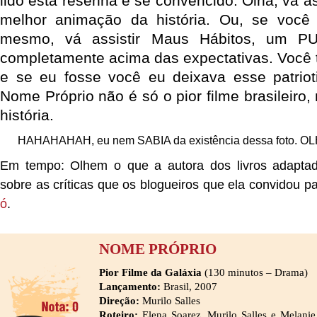
lido esta resenha e se convencido. Olha, vá as
melhor animação da história. Ou, se você 
mesmo, vá assistir Maus Hábitos, um PU
completamente acima das expectativas. Você 
e se eu fosse você eu deixava esse patriot
Nome Próprio não é só o pior filme brasileiro,
história.
HAHAHAHAH, eu nem SABIA da existência dessa foto. OL
Em tempo: Olhem o que a autora dos livros adapta
sobre as críticas que os blogueiros que ela convidou pa
ó
.
NOME PRÓPRIO
Pior Filme da Galáxia
(130 minutos – Drama)
Lançamento:
Brasil, 2007
Direção:
Murilo Salles
Roteiro:
Elena Soarez, Murilo Salles e Melanie