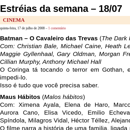
Estréias da semana – 18/07
CINEMA
quinta-feira, 17 de julho de 2008 –
1 comentário
Batman – O Cavaleiro das Trevas
(
The Dark 
Com: Christian Bale, Michael Caine, Heath Le
Maggie Gyllenhaal, Gary Oldman, Morgan Fre
Cillian Murphy, Anthony Michael Hall
O Coringa tá tocando o terror em Gothan,
impedi-lo.
Isso é tudo que você precisa saber.
Maus Hábitos
(
Malos hábitos
)
Com: Ximena Ayala, Elena de Haro, Marco
Aurora Cano, Elisa Vicedo, Emilio Echevar
Spíndola, Milagros Vidal, Héctor Téllez, Aleja
O filme narra a história de uma familia, ligada