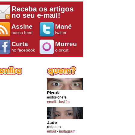
Receba os artigos
no seu e-mail!
Assine
Mané
nosso feed
twitter
Curta
Morreu
no facebook
o orkut
Pizurk
editor-chefe
email
-
last.fm
Jade
redatora
email
-
instagram