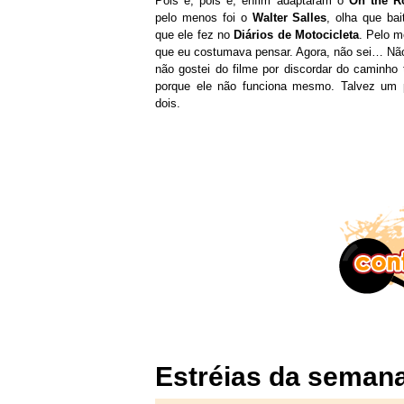
Pois é, pois é, enfim adaptaram o
On the R
pelo menos foi o
Walter Salles
, olha que bai
que ele fez no
Diários de Motocicleta
. Pelo m
que eu costumava pensar. Agora, não sei… Não
não gostei do filme por discordar do caminho
porque ele não funciona mesmo. Talvez um
dois.
Estréias da semana