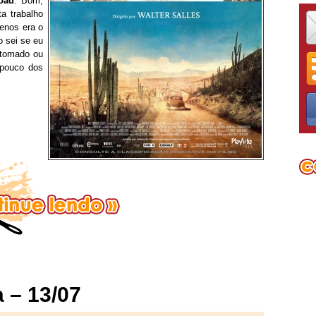
oad
. Bom,
ta trabalho
enos era o
 sei se eu
 tomado ou
 pouco dos
 – 13/07