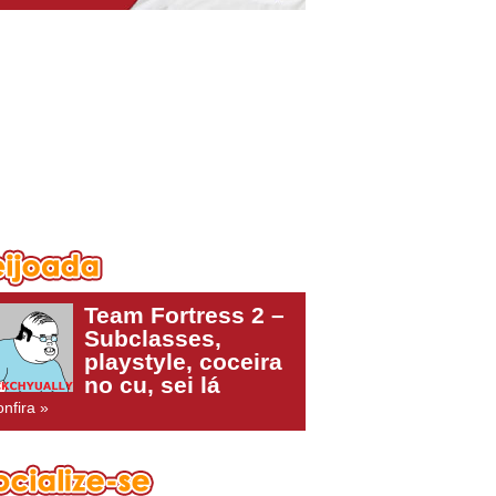
Team Fortress 2 –
Subclasses,
playstyle, coceira
no cu, sei lá
nfira »