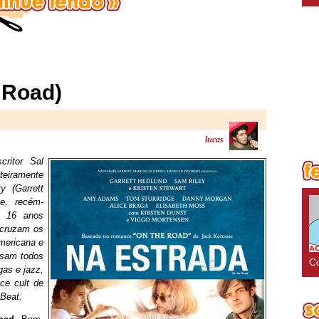
 Road)
lucas
ritor Sal
nteiramente
y (Garrett
te, recém-
 16 anos
 cruzam os
mericana e
ssam todos
Co
as e jazz,
ce cult de
Beat.