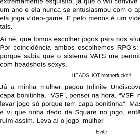
extremamente esquisito, já que o Wii convive
um ano e ela nunca se entusiasmou com o ap
ela joga vídeo-game. E pelo menos é um ví
tals.
Aí né, que fomos escolher jogos para nos afu
Por coincidência ambos escolhemos RPG’s: 
porque sabia que o sistema VATS me permiti
com headshots sexys.
HEADSHOT motherfucker!
Já a minha mulher pegou Infinite Undiscov
capa bonitinha. “VSF”, pensei na hora. “VSF,
levar jogo só porque tem capa bonitinha”. Ma
e vi que tinha dedo da Square no jogo, ent
ruim assim. Leva aí o jogo, mulher.
Evite