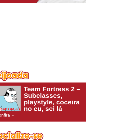
Team Fortress 2 –
Subclasses,
playstyle, coceira
no cu, sei lá
nfira »