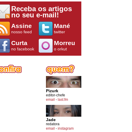
Receba os artigos
no seu e-mail!
Assine
Mané
nosso feed
twitter
Curta
Morreu
no facebook
o orkut
Pizurk
editor-chefe
email
-
last.fm
Jade
redatora
email
-
instagram