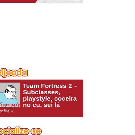
Team Fortress 2 –
Subclasses,
playstyle, coceira
no cu, sei lá
nfira »