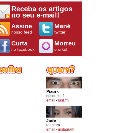
Receba os artigos
no seu e-mail!
Assine
Mané
nosso feed
twitter
Curta
Morreu
no facebook
o orkut
Pizurk
editor-chefe
email
-
last.fm
Jade
redatora
email
-
instagram