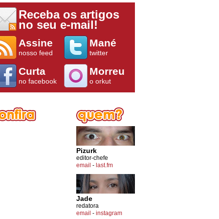
Receba os artigos
no seu e-mail!
Assine
Mané
nosso feed
twitter
Curta
Morreu
no facebook
o orkut
Pizurk
editor-chefe
email
-
last.fm
Jade
redatora
email
-
instagram