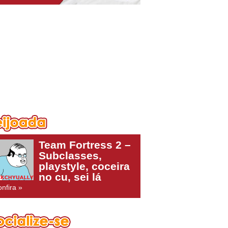
Team Fortress 2 –
Subclasses,
playstyle, coceira
no cu, sei lá
nfira »