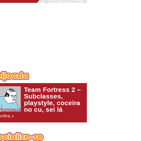
Team Fortress 2 –
Subclasses,
playstyle, coceira
no cu, sei lá
nfira »