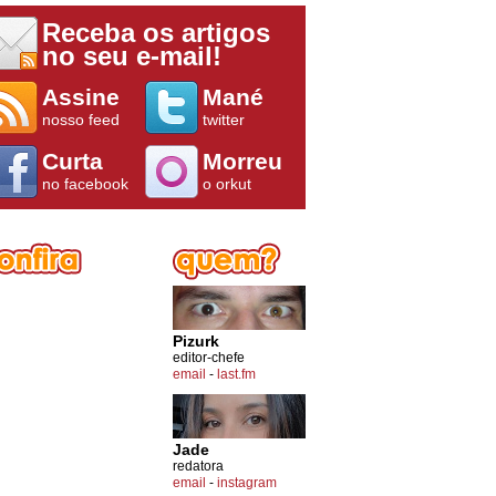
Receba os artigos
no seu e-mail!
Assine
Mané
nosso feed
twitter
Curta
Morreu
no facebook
o orkut
Pizurk
editor-chefe
email
-
last.fm
Jade
redatora
email
-
instagram