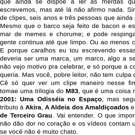
que ainda se dispoe a ler as merdas 
escrevemos, mas até lá não afirmo nada. Si
de clipes, seis anos e três pessoas que aind
Mesmo que o barco seja feito de bacon e e
mar de memes e chorume; e pode resping
gente continua até que limpo. Ou ao menos 
E porque caralhos eu tou escrevendo essa
deveria ser uma marca, um marco, algo a se
não vejo motivo pra celebrar, e só porque a 
queria. Mas você, pobre leitor, não tem culp
Cê só quer ver um clipe maneiro nesse f
tomae uma trilogia do
M83
, que é uma coisa
2001: Uma Odisséia no Espaço
, mas seg
tributo à
Akira
,
A Aldeia dos Amaldiçoados
de Terceiro Grau
. Vai entender. O que impo
não dão dor no coração e os vídeos contam u
se você não é muito chato.